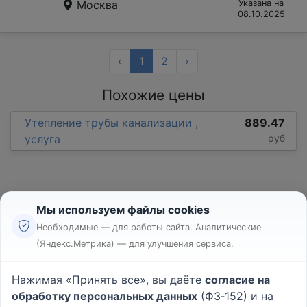
Москва
Указана на
08.10.2025
‹
1
2
›
Похожие цены
Утепление трубы канализации ,
889.47
услуга
руб
Мы используем файлы cookies
Необходимые — для работы сайта. Аналитические
(Яндекс.Метрика) — для улучшения сервиса.
Реклама
Правила
Нажимая «Принять все», вы даёте
согласие на
Пользовательское соглашение
обработку персональных данных
(ФЗ‑152) и на
Политика конфиденциальности