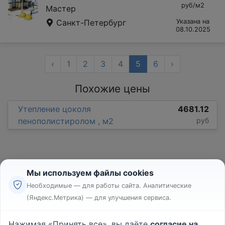
руб/м2
Мастер
Санкт-Петербург
Указана на
08.10.2025
‹
1
2
3
4
5
6
›
Похожие цены
Утепление цоколя
4681.12
пенополистиролом , м2
руб
Мы используем файлы cookies
Необходимые — для работы сайта. Аналитические
(Яндекс.Метрика) — для улучшения сервиса.
Реклама
Правила
Нажимая «Принять все», вы даёте
согласие на