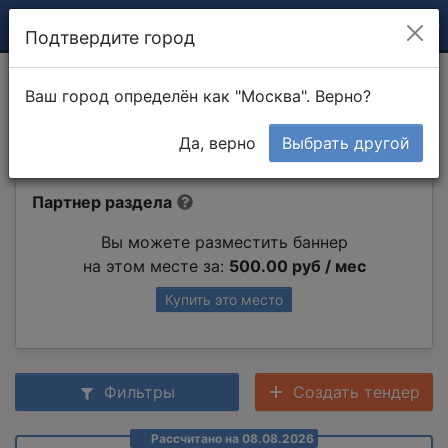
Подтвердите город
Утепление цоколя
Ваш город определён как "Москва". Верно?
пенополистиролом
Да, верно
Выбрать другой
Партнер раздела
Вы можете разместить баннер
на этом месте за:
500.00 руб / мес
Купить это место
Фильтры
Создать тендер
Рассчитано на 08.08.2026