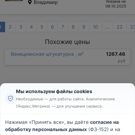
Владимир
Указана на
08.10.2025
1
2
3
4
5
6
7
8
9
10
...
22
2
Похожие цены
Венецианская штукатурка , м²
1267.46
руб
Мы используем файлы cookies
Необходимые — для работы сайта. Аналитические
(Яндекс.Метрика) — для улучшения сервиса.
Реклама
Правила
Нажимая «Принять все», вы даёте
согласие на
Пользовательское соглашение
обработку персональных данных
(ФЗ‑152) и на
Политика конфиденциальности