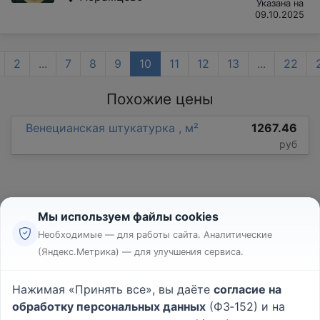
Указана на
09.10.2025
2
...
7
8
9
10
11
12
13
...
22
Похожие цены
Венецианская штукатурка , м²
1267.46
руб
Мы используем файлы cookies
Необходимые — для работы сайта. Аналитические
(Яндекс.Метрика) — для улучшения сервиса.
Реклама
Правила
Нажимая «Принять все», вы даёте
согласие на
Пользовательское соглашение
обработку персональных данных
(ФЗ‑152) и на
Политика конфиденциальности