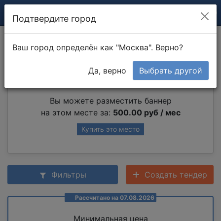
Подтвердите город
Вязка арматуры
Ваш город определён как "Москва". Верно?
Да, верно
Выбрать другой
Партнер раздела
Вы можете разместить баннер
на этом месте за:
500.00 руб / мес
Купить это место
Фильтры
Создать тендер
Рассчитано на 07.08.2026
Минимальная цена