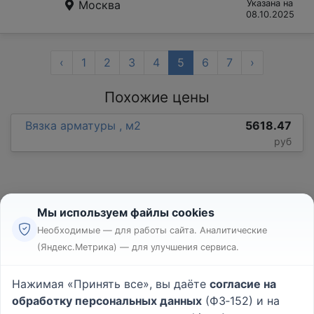
Москва
Указана на
08.10.2025
‹
1
2
3
4
5
6
7
›
Похожие цены
Вязка арматуры , м2
5618.47
руб
Мы используем файлы cookies
Необходимые — для работы сайта. Аналитические
(Яндекс.Метрика) — для улучшения сервиса.
Реклама
Правила
Нажимая «Принять все», вы даёте
согласие на
Пользовательское соглашение
обработку персональных данных
(ФЗ‑152) и на
Политика конфиденциальности