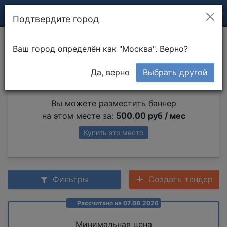
Подтвердите город
Вязка арматуры
Ваш город определён как "Москва". Верно?
Да, верно
Выбрать другой
Партнер раздела
Вы можете разместить баннер
на этом месте за:
500.00 руб / мес
Купить это место
Фильтры
Создать тендер
Рассчитано на 07.08.2026
Минимальная цена