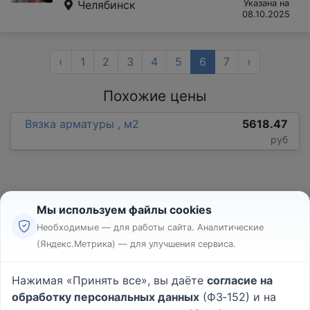
Челябинск
Указана на
08.10.2025
‹
1
2
3
4
5
6
7
›
Похожие цены
Вязка арматуры , м2
5618.47
руб
Мы используем файлы cookies
Необходимые — для работы сайта. Аналитические
(Яндекс.Метрика) — для улучшения сервиса.
Реклама
Правила
Нажимая «Принять все», вы даёте
согласие на
Пользовательское соглашение
обработку персональных данных
(ФЗ‑152) и на
Политика конфиденциальности