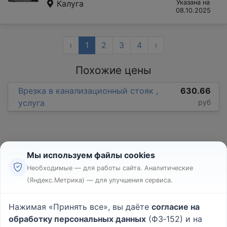
Калуга
Указана на
08.10.2025
‹
1
2
3
4
›
Похожие цены
Врезка в канализационный стояк ,
630.66
услуга
руб
Мы используем файлы cookies
Необходимые — для работы сайта. Аналитические
(Яндекс.Метрика) — для улучшения сервиса.
Реклама
Правила
Нажимая «Принять все», вы даёте
согласие на
Пользовательское соглашение
обработку персональных данных
(ФЗ‑152) и на
Политика конфиденциальности