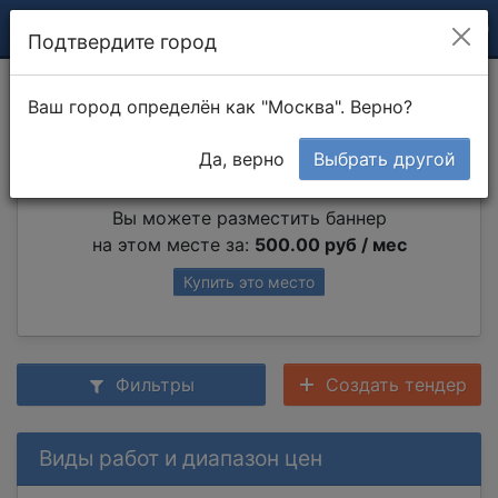
Подтвердите город
Вынос мусора
Ваш город определён как "Москва". Верно?
Да, верно
Выбрать другой
Партнер раздела
Вы можете разместить баннер
на этом месте за:
500.00 руб / мес
Купить это место
Фильтры
Создать тендер
Виды работ и диапазон цен