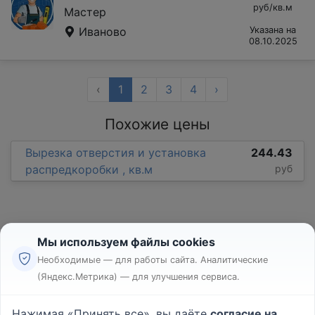
руб/кв.м
Мастер
Иваново
Указана на
08.10.2025
‹
1
2
3
4
›
Похожие цены
Вырезка отверстия и установка
244.43
распредкоробки , кв.м
руб
Мы используем файлы cookies
Необходимые — для работы сайта. Аналитические
(Яндекс.Метрика) — для улучшения сервиса.
Реклама
Правила
Нажимая «Принять все», вы даёте
согласие на