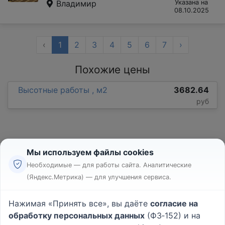
Владимир
Указана на
08.10.2025
‹
1
2
3
4
5
6
7
›
Похожие цены
Высотные работы , м2
3682.64
руб
Мы используем файлы cookies
Необходимые — для работы сайта. Аналитические
(Яндекс.Метрика) — для улучшения сервиса.
Реклама
Правила
Нажимая «Принять все», вы даёте
согласие на
Пользовательское соглашение
обработку персональных данных
(ФЗ‑152) и на
Политика конфиденциальности