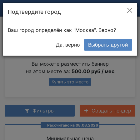
Подтвердите город
Высотные работы
Ваш город определён как "Москва". Верно?
Да, верно
Выбрать другой
Партнер раздела
Вы можете разместить баннер
на этом месте за:
500.00 руб / мес
Купить это место
Фильтры
Создать тендер
Рассчитано на 08.08.2026
Минимальная цена