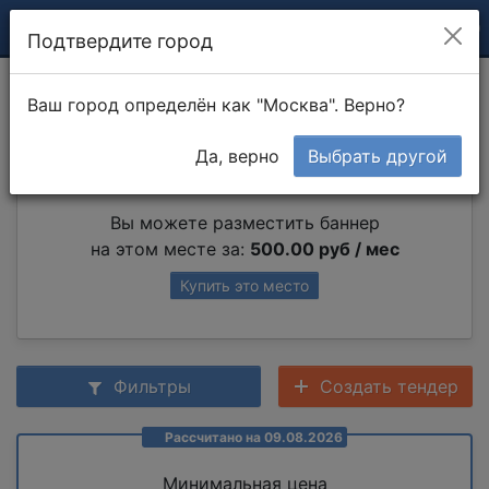
Подтвердите город
Высотные работы
Ваш город определён как "Москва". Верно?
Да, верно
Выбрать другой
Партнер раздела
Вы можете разместить баннер
на этом месте за:
500.00 руб / мес
Купить это место
Фильтры
Создать тендер
Рассчитано на 09.08.2026
Минимальная цена