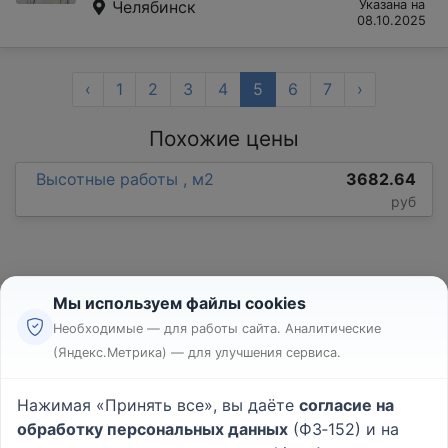
Челябинск
Указана на
08.10.2025
‹
1
2
3
4
5
6
7
›
Похожие цены
Высотные работы , м2
3682.64
руб
Мы используем файлы cookies
Необходимые — для работы сайта. Аналитические
(Яндекс.Метрика) — для улучшения сервиса.
Реклама
Правила
Нажимая «Принять все», вы даёте
согласие на
Пользовательское соглашение
обработку персональных данных
(ФЗ‑152) и на
Политика конфиденциальности