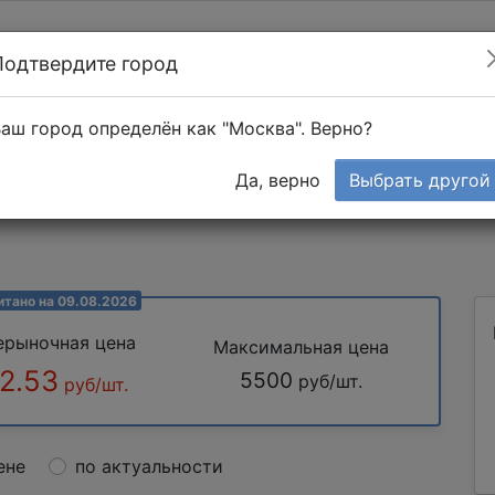
Подтвердите город
Найти мастера
т в 1-к квартире
аш город определён как "Москва". Верно?
Тендеры
Да, верно
Выбрать другой
итано на 09.08.2026
ерыночная цена
Максимальная цена
2.53
5500
руб/шт.
руб/шт.
ене
по актуальности