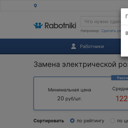
Например:
Сделать ремон
В
Работники
Замена электрической ро
Рассч
Средн
Минимальная цена
122
20
руб/шт.
Сортировать
по рейтингу
по ц