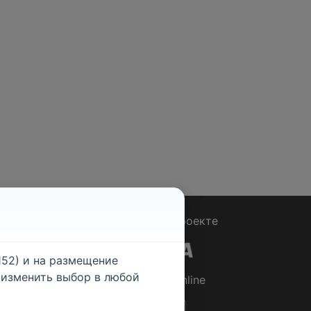
Вопрос - Ответ
|
О проекте
52) и на размещение
е изменить выбор в любой
© 2026
Rabotniki.online
ты