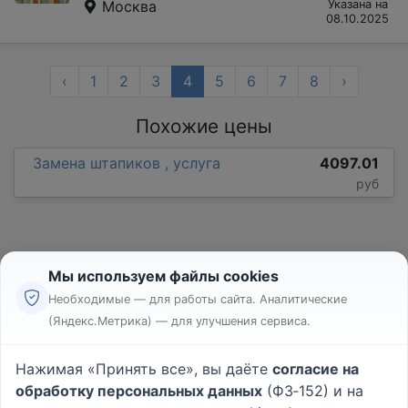
Москва
Указана на
08.10.2025
‹
1
2
3
4
5
6
7
8
›
Похожие цены
Замена штапиков , услуга
4097.01
руб
Мы используем файлы cookies
Необходимые — для работы сайта. Аналитические
(Яндекс.Метрика) — для улучшения сервиса.
Реклама
Правила
Нажимая «Принять все», вы даёте
согласие на
Пользовательское соглашение
обработку персональных данных
(ФЗ‑152) и на
Политика конфиденциальности