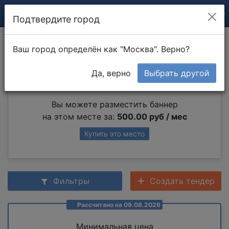
Подтвердите город
Замена штапиков
Ваш город определён как "Москва". Верно?
Да, верно
Выбрать другой
Партнер раздела
Вы можете разместить баннер
на этом месте за:
500.00 руб / мес
Купить это место
Фильтры
Создать тендер
Рассчитано на 09.08.2026
Минимальная цена