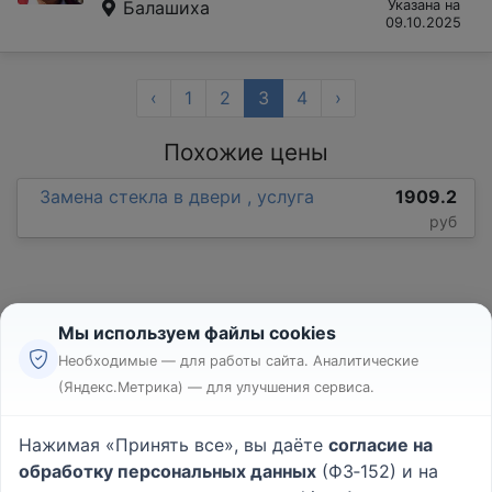
Балашиха
Указана на
09.10.2025
‹
1
2
3
4
›
Похожие цены
Замена стекла в двери , услуга
1909.2
руб
Мы используем файлы cookies
Необходимые — для работы сайта. Аналитические
(Яндекс.Метрика) — для улучшения сервиса.
Реклама
Правила
Нажимая «Принять все», вы даёте
согласие на
Пользовательское соглашение
обработку персональных данных
(ФЗ‑152) и на
Политика конфиденциальности