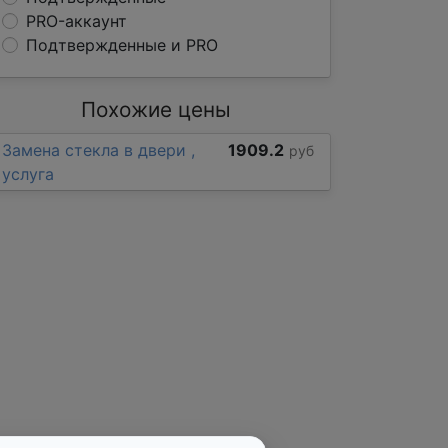
PRO-аккаунт
Подтвержденные и PRO
Похожие цены
Замена стекла в двери ,
1909.2
руб
услуга