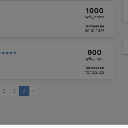
1000
руб/услуга
Указана на
09.10.2025
900
Алексей
"
руб/услуга
Указана на
10.10.2025
2
3
4
›