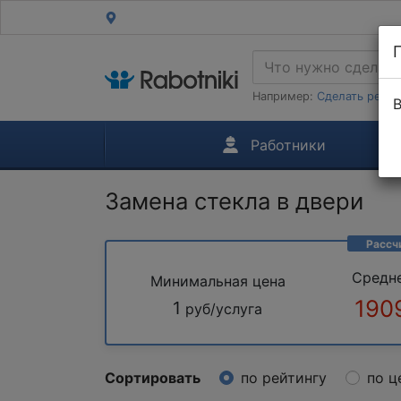
Например:
Сделать ремон
В
Работники
Замена стекла в двери
Рассч
Средн
Минимальная цена
190
1
руб/услуга
Сортировать
по рейтингу
по ц