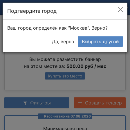
Подтвердите город
Запуск котла
Ваш город определён как "Москва". Верно?
Да, верно
Выбрать другой
Партнер раздела
Вы можете разместить баннер
на этом месте за:
500.00 руб / мес
Купить это место
Фильтры
Создать тендер
Рассчитано на 07.08.2026
Минимальная цена