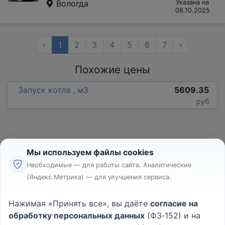
Вологда
Указана на
08.10.2025
‹
1
2
3
4
5
6
7
›
Похожие цены
Запуск котла , м3
5609.35
руб
Мы используем файлы cookies
Необходимые — для работы сайта. Аналитические
(Яндекс.Метрика) — для улучшения сервиса.
Реклама
Правила
Нажимая «Принять все», вы даёте
согласие на
Пользовательское соглашение
обработку персональных данных
(ФЗ‑152) и на
Политика конфиденциальности