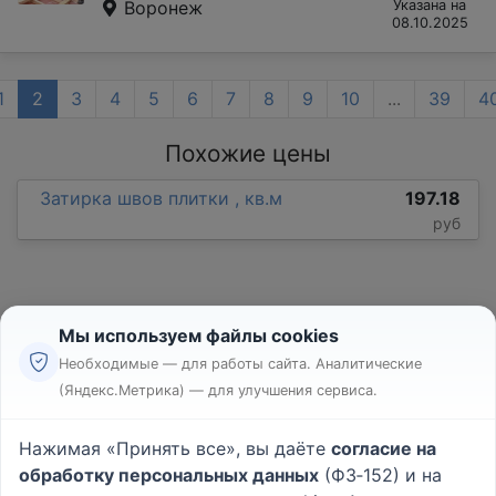
Воронеж
Указана на
08.10.2025
1
2
3
4
5
6
7
8
9
10
...
39
4
Похожие цены
Затирка швов плитки , кв.м
197.18
руб
Мы используем файлы cookies
Необходимые — для работы сайта. Аналитические
(Яндекс.Метрика) — для улучшения сервиса.
Реклама
Правила
Нажимая «Принять все», вы даёте
согласие на
Пользовательское соглашение
обработку персональных данных
(ФЗ‑152) и на
Политика конфиденциальности