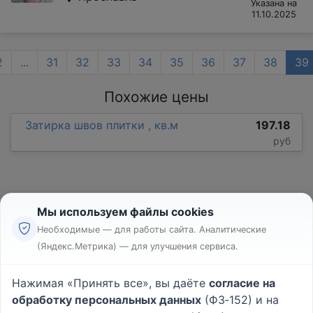
Указана на
11.10.2025
2
...
31
32
33
34
35
36
37
38
39
Похожие цены
Затирка швов плитки , кв.м
197.18
руб
Мы используем файлы cookies
Необходимые — для работы сайта. Аналитические
(Яндекс.Метрика) — для улучшения сервиса.
Реклама
Правила
Нажимая «Принять все», вы даёте
согласие на
Пользовательское соглашение
обработку персональных данных
(ФЗ‑152) и на
Политика конфиденциальности