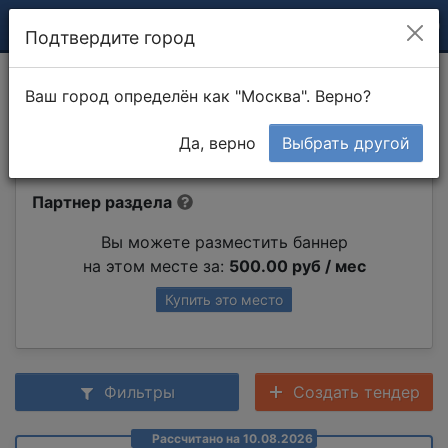
Подтвердите город
Звукоизоляция стен
Ваш город определён как "Москва". Верно?
минеральной ватой
Да, верно
Выбрать другой
Партнер раздела
Вы можете разместить баннер
на этом месте за:
500.00 руб / мес
Купить это место
Фильтры
Создать тендер
Рассчитано на 10.08.2026