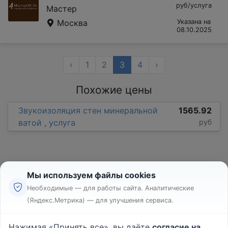
руб/услуга
Мастер
Москва
Указана на
08.10.2025
‹
1
2
3
4
›
Похожие цены
Звукоизоляция стен минеральной
1565.92
ватой , услуга
руб
Мы используем файлы cookies
Необходимые — для работы сайта. Аналитические
(Яндекс.Метрика) — для улучшения сервиса.
Реклама
Правила
Нажимая «Принять все», вы даёте
согласие на