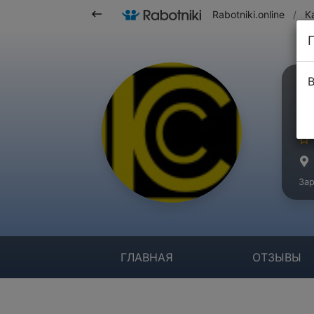
Rabotniki.online
/
К
В
И
Бр
Зар
ГЛАВНАЯ
ОТЗЫВЫ