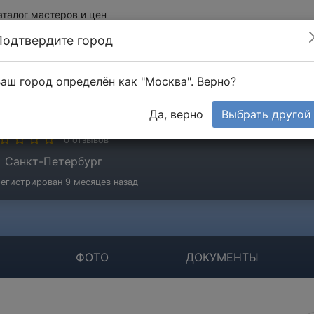
аталог мастеров и цен
Подтвердите город
аш город определён как "Москва". Верно?
П Аристов
Да, верно
Выбрать другой
игада
0 отзывов
Санкт-Петербург
егистрирован 9 месяцев назад
ФОТО
ДОКУМЕНТЫ