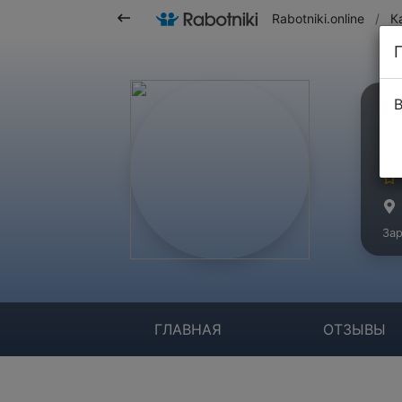
Rabotniki.online
/
К
В
О
Ко
Зар
ГЛАВНАЯ
ОТЗЫВЫ