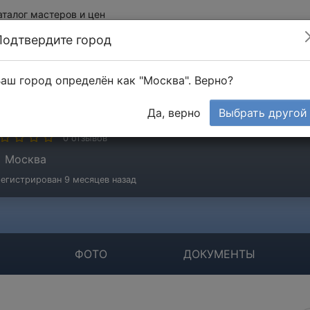
аталог мастеров и цен
Подтвердите город
аш город определён как "Москва". Верно?
ОО "Флортек"
Да, верно
Выбрать другой
мпания
0 отзывов
Москва
егистрирован 9 месяцев назад
ФОТО
ДОКУМЕНТЫ