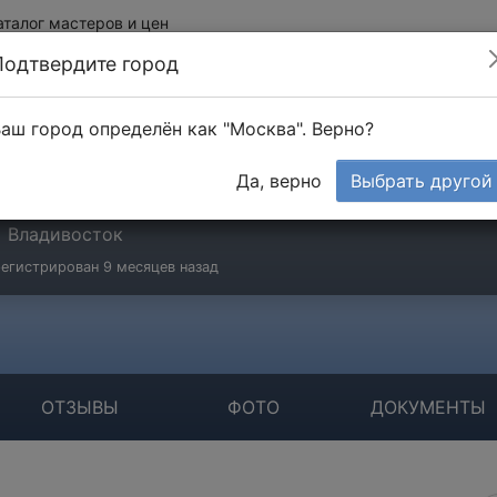
аталог мастеров и цен
Подтвердите город
аш город определён как "Москва". Верно?
стер
Да, верно
Выбрать другой
0 отзывов
Владивосток
егистрирован 9 месяцев назад
ОТЗЫВЫ
ФОТО
ДОКУМЕНТЫ