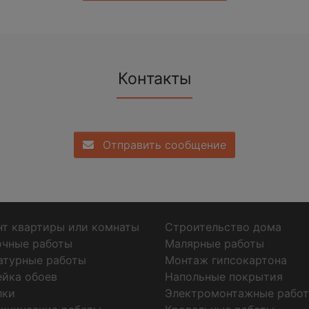
Контакты
Отправить сообщение
т квартиры или комнаты
Строительство дома
очные работы
Малярные работы
атурные работы
Монтаж гипсокартона
ейка обоев
Напольные покрытия
лки
Электромонтажные рабо