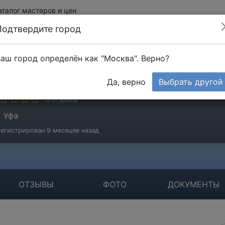
аталог мастеров и цен
Подтвердите город
аш город определён как "Москва". Верно?
льмутаева Земфира
Да, верно
Выбрать другой
стер
0 отзывов
Уфа
егистрирован 9 месяцев назад
ОТЗЫВЫ
ФОТО
ДОКУМЕНТЫ