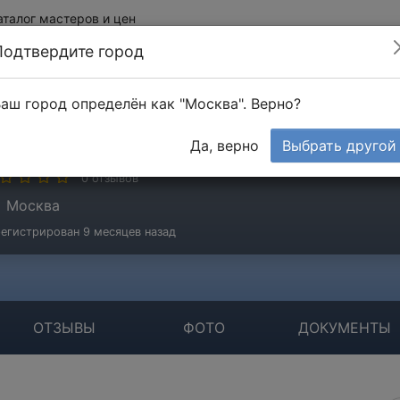
аталог мастеров и цен
Подтвердите город
аш город определён как "Москва". Верно?
emonmos
Да, верно
Выбрать другой
стер
0 отзывов
Москва
егистрирован 9 месяцев назад
ОТЗЫВЫ
ФОТО
ДОКУМЕНТЫ