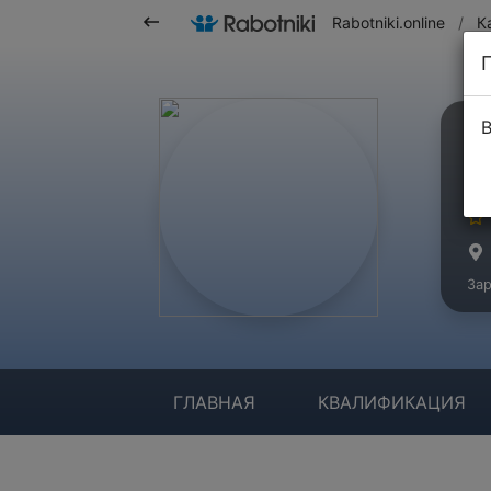
Rabotniki.online
/
К
В
r
Ма
Зар
ГЛАВНАЯ
КВАЛИФИКАЦИЯ