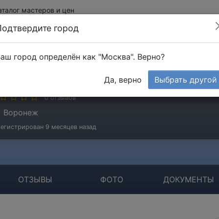
аталог мастеров и цен
Подтвердите город
аш город определён как "Москва". Верно?
ергеевич Роман
Да, верно
Выбрать другой
стер
0 отзывов
Воронеж
егистрирован 9 месяцев назад
ОТЗЫВЫ
ФОТО
ДОКУМЕНТЫ