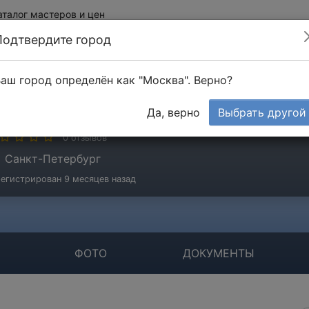
аталог мастеров и цен
Подтвердите город
аш город определён как "Москва". Верно?
ОО "Реформа"
Да, верно
Выбрать другой
мпания
0 отзывов
Санкт-Петербург
егистрирован 9 месяцев назад
ФОТО
ДОКУМЕНТЫ