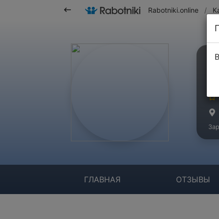
Rabotniki.online
/
К
В
О
Ко
Зар
ГЛАВНАЯ
ОТЗЫВЫ