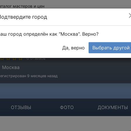
аталог мастеров и цен
Подтвердите город
аш город определён как "Москва". Верно?
ладимир
Да, верно
Выбрать другой
стер
0 отзывов
Москва
егистрирован 9 месяцев назад
ОТЗЫВЫ
ФОТО
ДОКУМЕНТЫ