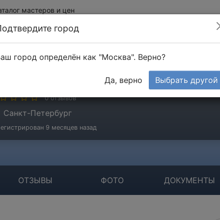
аталог мастеров и цен
Подтвердите город
аш город определён как "Москва". Верно?
ергей
Да, верно
Выбрать другой
стер
0 отзывов
Санкт-Петербург
егистрирован 9 месяцев назад
ОТЗЫВЫ
ФОТО
ДОКУМЕНТЫ