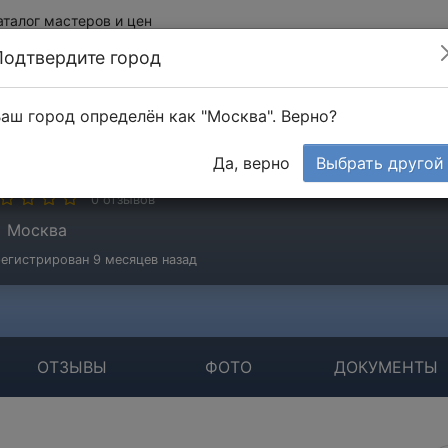
аталог мастеров и цен
Подтвердите город
аш город определён как "Москва". Верно?
атик Багишев
Да, верно
Выбрать другой
стер
0 отзывов
Москва
егистрирован 9 месяцев назад
ОТЗЫВЫ
ФОТО
ДОКУМЕНТЫ