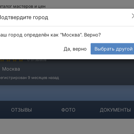
аталог мастеров и цен
Подтвердите город
аш город определён как "Москва". Верно?
рослав
Да, верно
Выбрать другой
стер
0 отзывов
Москва
егистрирован 9 месяцев назад
ОТЗЫВЫ
ФОТО
ДОКУМЕНТЫ