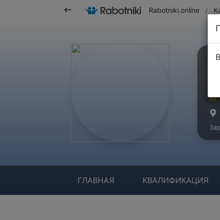
Rabotniki.online
/
К
В
Я
Ма
Зар
ГЛАВНАЯ
КВАЛИФИКАЦИЯ