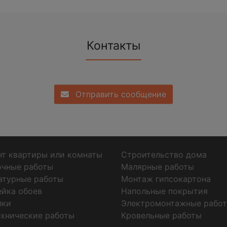
Контакты
Отправить сообщение
т квартиры или комнаты
Строительство дома
очные работы
Малярные работы
атурные работы
Монтаж гипсокартона
ейка обоев
Напольные покрытия
лки
Электромонтажные рабо
хнические работы
Кровельные работы