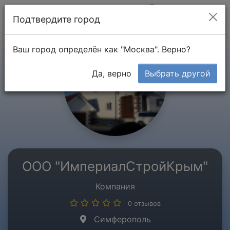
Мой кабинет
Подтвердите город
Ваш город определён как "Москва". Верно?
Да, верно
Выбрать другой
ООО "ИмпериалСтройКрым"
Компания
0 отзывов
Симферополь