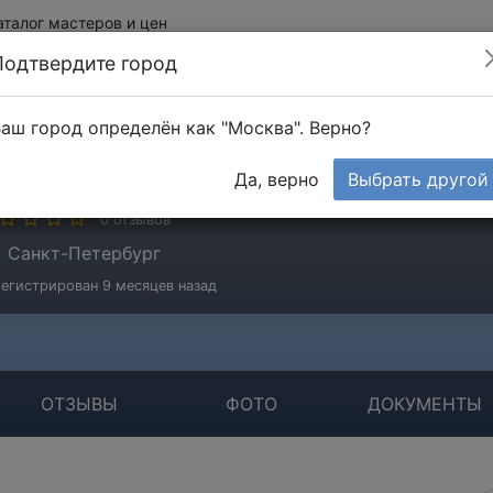
аталог мастеров и цен
Подтвердите город
аш город определён как "Москва". Верно?
окрецов Алексей
Да, верно
Выбрать другой
стер
0 отзывов
Санкт-Петербург
егистрирован 9 месяцев назад
ОТЗЫВЫ
ФОТО
ДОКУМЕНТЫ