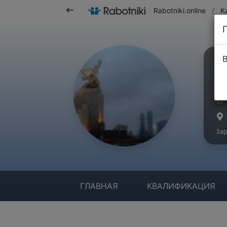
Rabotniki.online
/
К
В
Д
Ма
Зар
ГЛАВНАЯ
КВАЛИФИКАЦИЯ