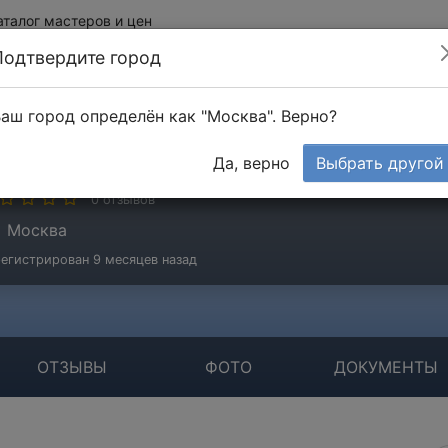
аталог мастеров и цен
Подтвердите город
аш город определён как "Москва". Верно?
авлетова Фаина
Да, верно
Выбрать другой
стер
0 отзывов
Москва
егистрирован 9 месяцев назад
ОТЗЫВЫ
ФОТО
ДОКУМЕНТЫ