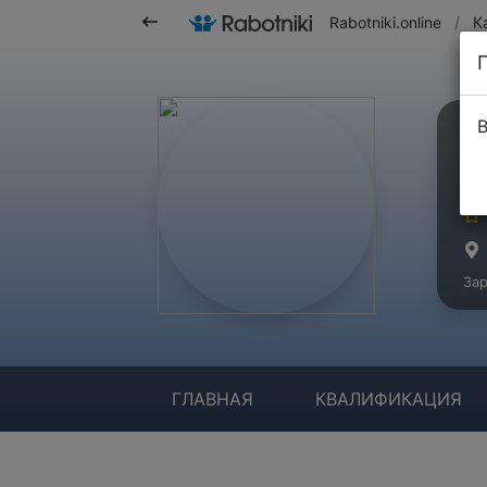
Rabotniki.online
/
К
В
Н
Ма
Зар
ГЛАВНАЯ
КВАЛИФИКАЦИЯ