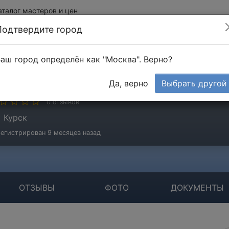
аталог мастеров и цен
Подтвердите город
аш город определён как "Москва". Верно?
иколаев Сергей
Да, верно
Выбрать другой
стер
0 отзывов
Курск
егистрирован 9 месяцев назад
ОТЗЫВЫ
ФОТО
ДОКУМЕНТЫ