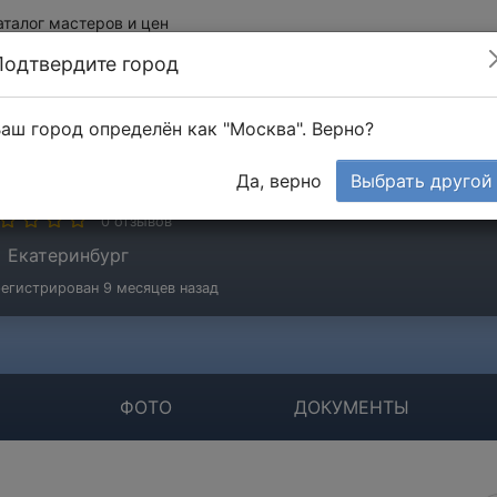
аталог мастеров и цен
Подтвердите город
аш город определён как "Москва". Верно?
ОО МРСК УРАЛСТРОЙАТОМ
Да, верно
Выбрать другой
мпания
0 отзывов
Екатеринбург
егистрирован 9 месяцев назад
ФОТО
ДОКУМЕНТЫ