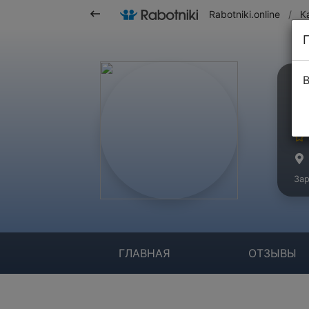
Rabotniki.online
/
К
В
О
Ко
Зар
ГЛАВНАЯ
ОТЗЫВЫ