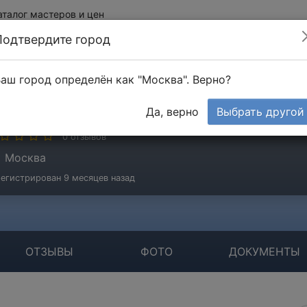
аталог мастеров и цен
Подтвердите город
аш город определён как "Москва". Верно?
ранцузов Дмитрий
Да, верно
Выбрать другой
стер
0 отзывов
Москва
егистрирован 9 месяцев назад
ОТЗЫВЫ
ФОТО
ДОКУМЕНТЫ