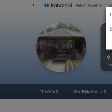
Rabotniki.online
/
К
В
С
Ма
Зар
ГЛАВНАЯ
КВАЛИФИКАЦИЯ