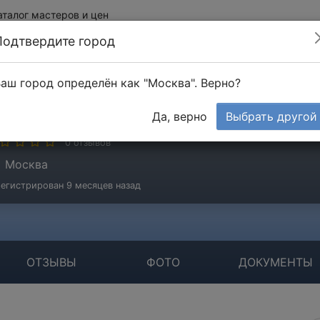
аталог мастеров и цен
Подтвердите город
аш город определён как "Москва". Верно?
ергей Канкин
Да, верно
Выбрать другой
стер
0 отзывов
Москва
егистрирован 9 месяцев назад
ОТЗЫВЫ
ФОТО
ДОКУМЕНТЫ