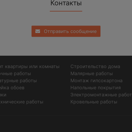
Контакты
Отправить сообщение
т квартиры или комнаты
Строительство дома
очные работы
Малярные работы
атурные работы
Монтаж гипсокартона
ейка обоев
Напольные покрытия
лки
Электромонтажные рабо
хнические работы
Кровельные работы