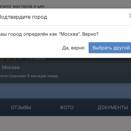
аталог мастеров и цен
Подтвердите город
аш город определён как "Москва". Верно?
ятлов Юрий
Да, верно
Выбрать другой
стер
0 отзывов
Москва
егистрирован 9 месяцев назад
ОТЗЫВЫ
ФОТО
ДОКУМЕНТЫ