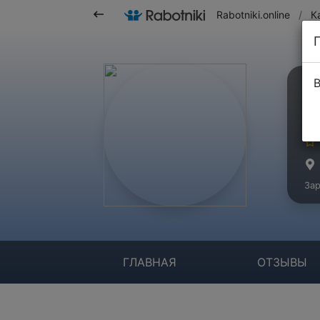
Rabotniki.online
/
К
В
И
Бр
Зар
ГЛАВНАЯ
ОТЗЫВЫ