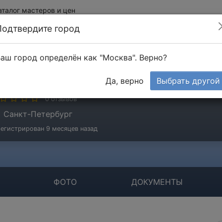
аталог мастеров и цен
Подтвердите город
аш город определён как "Москва". Верно?
П Крылов Р.В.
Да, верно
Выбрать другой
игада
0 отзывов
Санкт-Петербург
егистрирован 9 месяцев назад
ФОТО
ДОКУМЕНТЫ