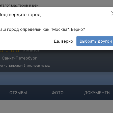
аталог мастеров и цен
Подтвердите город
аш город определён как "Москва". Верно?
отов Алексей
Да, верно
Выбрать другой
стер
0 отзывов
Санкт-Петербург
егистрирован 9 месяцев назад
ОТЗЫВЫ
ФОТО
ДОКУМЕНТЫ