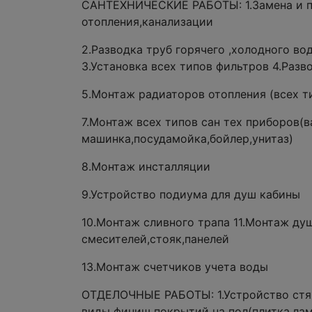
САНТЕХНИЧЕСКИЕ РАБОТЫ: 1.Замена и пе
отопления,канализации
2.Разводка труб горячего ,холодного в
3.Установка всех типов фильтров 4.Разв
5.Монтаж радиаторов отопления (всех т
7.Монтаж всех типов сан тех приборов(в
машинка,посудамойка,бойлер,унитаз)
8.Монтаж инсталляции
9.Устройство подиума для душ кабины
10.Монтаж сливного трапа 11.Монтаж ду
смесителей,стояк,панелей
13.Монтаж счетчиков учета воды
ОТДЕЛОЧНЫЕ РАБОТЫ: 1.Устройство стяж
виды финиш покрытий на пол(плитка,лам