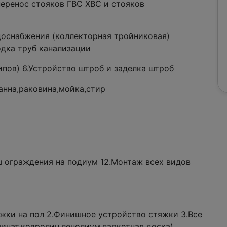
ренос стояков ГВС ХВС и стояков
одоснабжения (коллекторная тройниковая)
одка труб канализации
ипов) 6.Устройство штроб и заделка штроб
анна,раковина,мойка,стир
ш ограждения на подиум 12.Монтаж всех видов
ки на пол 2.Финишное устройство стяжки 3.Все
инат,ковролин,ленолиум,паркетная доска)