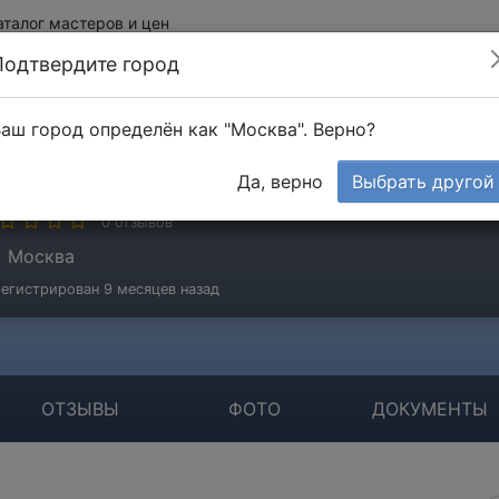
аталог мастеров и цен
Подтвердите город
аш город определён как "Москва". Верно?
дельвейс
Да, верно
Выбрать другой
стер
0 отзывов
Москва
егистрирован 9 месяцев назад
ОТЗЫВЫ
ФОТО
ДОКУМЕНТЫ