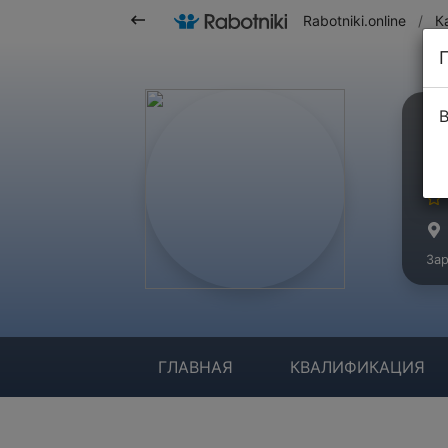
Rabotniki.online
/
К
В
Э
Ма
Зар
ГЛАВНАЯ
КВАЛИФИКАЦИЯ