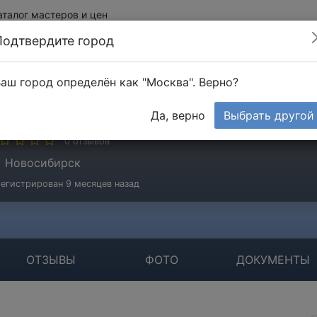
аталог мастеров и цен
Подтвердите город
аш город определён как "Москва". Верно?
лексеевич Марк
Да, верно
Выбрать другой
стер
0 отзывов
Новосибирск
егистрирован 9 месяцев назад
ОТЗЫВЫ
ФОТО
ДОКУМЕНТЫ