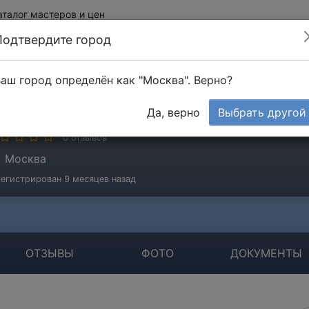
аталог мастеров и цен
Подтвердите город
аш город определён как "Москва". Верно?
авельев Михаил
Да, верно
Выбрать другой
стер
0 отзывов
Москва
егистрирован 9 месяцев назад
ОТЗЫВЫ
ФОТО
ДОКУМЕНТЫ