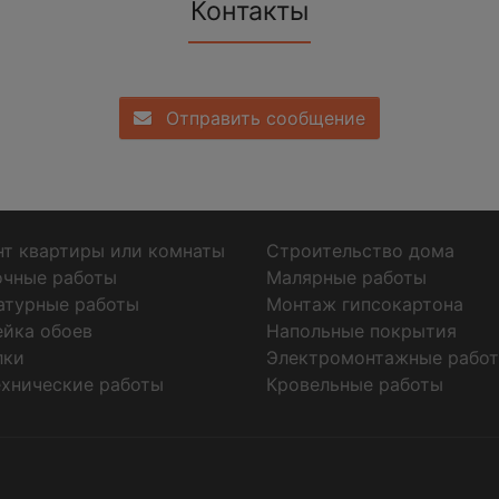
Контакты
Отправить сообщение
т квартиры или комнаты
Строительство дома
очные работы
Малярные работы
атурные работы
Монтаж гипсокартона
ейка обоев
Напольные покрытия
лки
Электромонтажные рабо
хнические работы
Кровельные работы