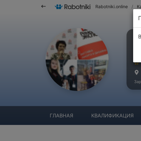
Rabotniki.online
/
К
В
С
Ма
Зар
ГЛАВНАЯ
КВАЛИФИКАЦИЯ