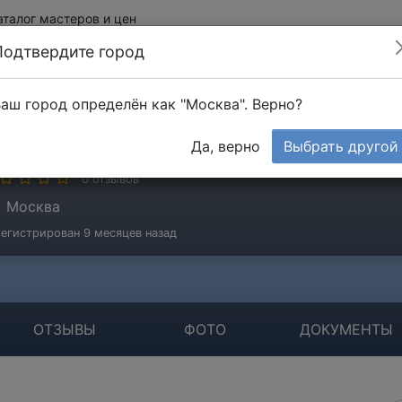
аталог мастеров и цен
Подтвердите город
аш город определён как "Москва". Верно?
льяшов Дмитрий
Да, верно
Выбрать другой
стер
0 отзывов
Москва
егистрирован 9 месяцев назад
ОТЗЫВЫ
ФОТО
ДОКУМЕНТЫ