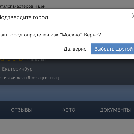
аталог мастеров и цен
Подтвердите город
аш город определён как "Москва". Верно?
емТехСтрой
Да, верно
Выбрать другой
стер
0 отзывов
Екатеринбург
егистрирован 9 месяцев назад
ОТЗЫВЫ
ФОТО
ДОКУМЕНТЫ