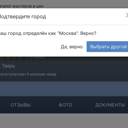
аталог мастеров и цен
Подтвердите город
аш город определён как "Москва". Верно?
гробилдинг
Да, верно
Выбрать другой
стер
0 отзывов
Тверь
егистрирован 9 месяцев назад
ОТЗЫВЫ
ФОТО
ДОКУМЕНТЫ