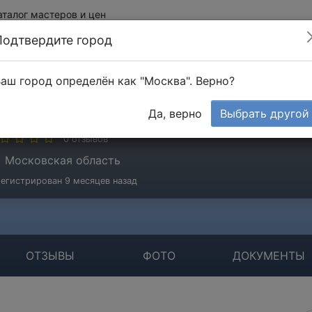
аталог мастеров и цен
Подтвердите город
аш город определён как "Москва". Верно?
олдырев Николай
Да, верно
Выбрать другой
стер
0 отзывов
Московская область
егистрирован 9 месяцев назад
ОТЗЫВЫ
ФОТО
ДОКУМЕНТЫ