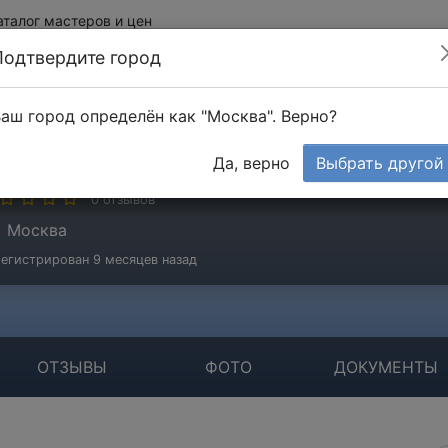
аталог мастеров и цен
Подтвердите город
аш город определён как "Москва". Верно?
околов Александр
Да, верно
Выбрать другой
стер
0 отзывов
Москва
егистрирован 9 месяцев назад
ОТЗЫВЫ
ФОТО
ДОКУМЕНТЫ