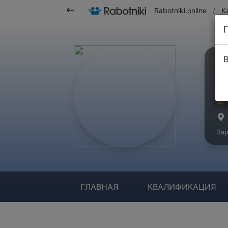
Rabotniki.online
/
К
В
А
Ма
Зар
ГЛАВНАЯ
КВАЛИФИКАЦИЯ